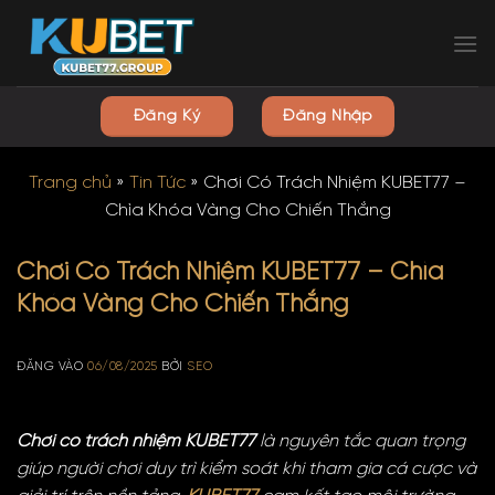
Bỏ
qua
nội
dung
Đăng Ký
Đăng Nhập
Trang chủ
»
Tin Tức
»
Chơi Có Trách Nhiệm KUBET77 –
Chìa Khóa Vàng Cho Chiến Thắng
Chơi Có Trách Nhiệm KUBET77 – Chìa
Khóa Vàng Cho Chiến Thắng
ĐĂNG VÀO
06/08/2025
BỞI
SEO
Chơi có trách nhiệm KUBET77
là nguyên tắc quan trọng
giúp người chơi duy trì kiểm soát khi tham gia cá cược và