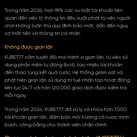
Trong năm 2024, hơn 99% các vụ mất tài khoản liên
quan đến việc lộ thông tin đều xuất phát từ việc người
chơi không tuân thủ quy định bảo mật, dẫn đến nguy
cơ mất tiền và thông tin cá nhân.
Không được gian lận
KUBET77 cấm tuyệt đối mọi hành vi gian lận, từ việc sử
dụng phần mềm tự động (bot), tạo nhiều tài khoản
đến thao túng kết quả cược. Hệ thống giám sát và
phát hiện gian lận sử dụng trí tuệ nhân tạo hoạt động
liên tục 24/7 với hơn 120.000 giao dịch được kiểm tra
mỗi ngày.
Trong năm 2024, KUBET77 đã xử lý và khóa hơn 7.000
tài khoản gian lận, đảm bảo môi trường cá cược minh
bạch, công bằng cho thành viên chân chính.