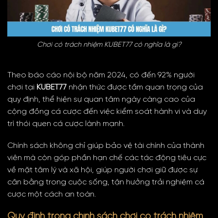
Chơi có trách nhiệm KUBET77 có nghĩa là gì?
Theo báo cáo nội bộ năm 2024, có đến 92% người
chơi tại
KUBET77
nhận thức được tầm quan trọng của
quy định, thể hiện sự quan tâm ngày càng cao của
cộng đồng cá cược đến việc kiểm soát hành vi và duy
trì thói quen cá cược lành mạnh.
Chính sách không chỉ giúp bảo vệ tài chính của thành
viên mà còn góp phần hạn chế các tác động tiêu cực
về mặt tâm lý và xã hội, giúp người chơi giữ được sự
cân bằng trong cuộc sống, tận hưởng trải nghiệm cá
cược một cách an toàn.
Quy định trong chính sách chơi có trách nhiệm