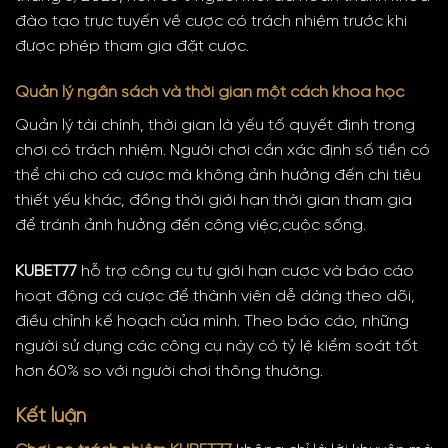
đào tạo trực tuyến về cược có trách nhiệm trước khi
được phép tham gia đặt cược.
Quản lý ngân sách và thời gian một cách khoa học
Quản lý tài chính, thời gian là yếu tố quyết định trong
chơi có trách nhiệm. Người chơi cần xác định số tiền có
thể chi cho cá cược mà không ảnh hưởng đến chi tiêu
thiết yếu khác, đồng thời giới hạn thời gian tham gia
để tránh ảnh hưởng đến công việc,cuộc sống.
KUBET77
hỗ trợ công cụ tự giới hạn cược và báo cáo
hoạt động cá cược để thành viên dễ dàng theo dõi,
điều chỉnh kế hoạch của mình. Theo báo cáo, những
người sử dụng các công cụ này có tỷ lệ kiểm soát tốt
hơn 60% so với người chơi thông thường.
Kết luận