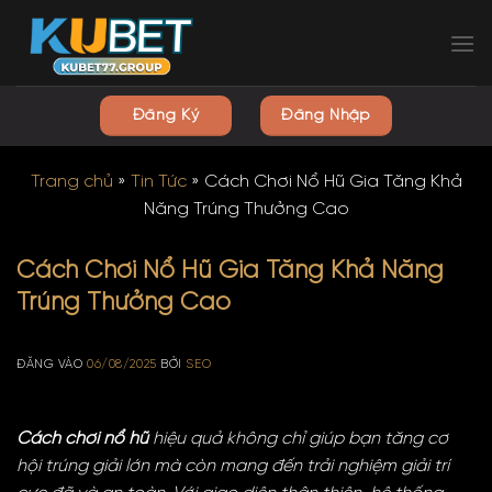
Bỏ
qua
nội
dung
Đăng Ký
Đăng Nhập
Trang chủ
»
Tin Tức
»
Cách Chơi Nổ Hũ Gia Tăng Khả
Năng Trúng Thưởng Cao
Cách Chơi Nổ Hũ Gia Tăng Khả Năng
Trúng Thưởng Cao
ĐĂNG VÀO
06/08/2025
BỞI
SEO
Cách chơi nổ hũ
hiệu quả không chỉ giúp bạn tăng cơ
hội trúng giải lớn mà còn mang đến trải nghiệm giải trí