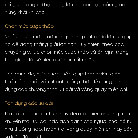
chỉ giúp tăng cơ hội trúng lớn mà còn tạo cảm giác
hứng khởi khi chơi.
Chọn mức cược thấp
Nhiều người mới thường nghĩ rằng đặt cược lớn sẽ giúp
họ dễ dàng thắng giải lớn hơn. Tuy nhiên, theo các
chuyên gia, lựa chọn mức cược thấp và ổn định trong
thời gian dài sẽ hiệu quả hơn rất nhiều.
Bên cạnh đó, mức cược thấp giúp thành viên giảm
thiểu rủi ro mất vốn nhanh, đồng thời dễ dàng tận
dụng các chương trình ưu đãi và vòng quay miễn phí.
Tận dụng các ưu đãi
Đa số các nhà cái hiện nay đều có nhiều chương trình
khuyến mãi, ưu đãi hấp dẫn dành cho người chơi nổ hũ
như thưởng nạp, hoàn trả, vòng quay miễn phí hay các
sự kiện đặc biệt.