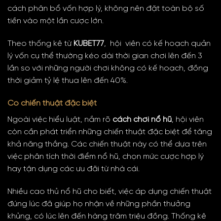
cách phân bổ vốn hợp lý, không nên đặt toàn bộ số
tiền vào một lần cược lớn.
Theo thống kê từ
KUBET77
, hội viên có kế hoạch quản
lý vốn cụ thể thường kéo dài thời gian chơi lên đến 3
lần so với những người chơi không có kế hoạch, đồng
thời giảm tỷ lệ thua lên đến 40%.
Có chiến thuật đặc biệt
Ngoài việc hiểu luật, nắm rõ
cách chơi nổ hũ
, hội viên
còn cần phát triển những chiến thuật đặc biệt để tăng
khả năng thắng. Các chiến thuật này có thể dựa trên
việc phân tích thời điểm nổ hũ, chọn mức cược hợp lý
hay tận dụng các ưu đãi từ nhà cái.
Nhiều cao thủ nổ hũ cho biết, việc áp dụng chiến thuật
đúng lúc đã giúp họ nhận về những phần thưởng
khủng, có lúc lên đến hàng trăm triệu đồng. Thống kê