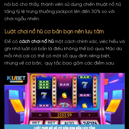
nội bộ cho thấy, thành viên sử dụng chiến thuật nổ hũ
tăng tỷ lệ trúng thưởng jackpot lên đến 30% so với
chơi ngẫu nhiên.
Luật chơi nổ hũ cơ bản bạn nên lưu tâm
Để có
cách chơi nổ hũ
một cách chính xác, việc hiểu và
ghi nhớ luật cơ bản là điều không thể bỏ qua. Mặc dù
mỗi nhà cái có thể có một số quy định riêng biệt,
nhưng về cơ bản, quy tắc bao gồm các điểm sau: