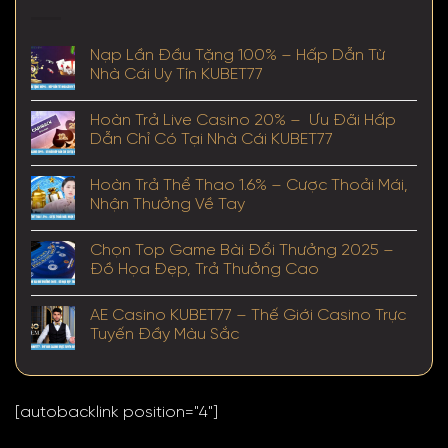
Nạp Lần Đầu Tặng 100% – Hấp Dẫn Từ
Nhà Cái Uy Tín KUBET77
Hoàn Trả Live Casino 20% – Ưu Đãi Hấp
Dẫn Chỉ Có Tại Nhà Cái KUBET77
Hoàn Trả Thể Thao 1.6% – Cược Thoải Mái,
Nhận Thưởng Về Tay
Chọn Top Game Bài Đổi Thưởng 2025 –
Đồ Họa Đẹp, Trả Thưởng Cao
AE Casino KUBET77 – Thế Giới Casino Trực
Tuyến Đầy Màu Sắc
[autobacklink position="4"]