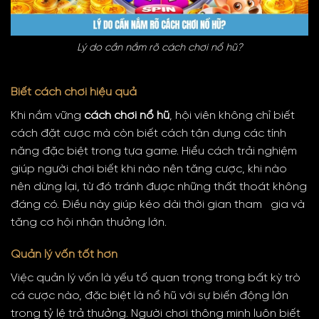
Lý do cần nắm rõ cách chơi nổ hũ?
Biết cách chơi hiệu quả
Khi nắm vững
cách chơi nổ hũ
, hội viên không chỉ biết
cách đặt cược mà còn biết cách tận dụng các tính
năng đặc biệt trong tựa game. Hiểu cách trải nghiệm
giúp người chơi biết khi nào nên tăng cược, khi nào
nên dừng lại, từ đó tránh được những thất thoát không
đáng có. Điều này giúp kéo dài thời gian tham gia và
tăng cơ hội nhận thưởng lớn.
Quản lý vốn tốt hơn
Việc quản lý vốn là yếu tố quan trọng trong bất kỳ trò
cá cược nào, đặc biệt là nổ hũ với sự biến động lớn
trong tỷ lệ trả thưởng. Người chơi thông minh luôn biết