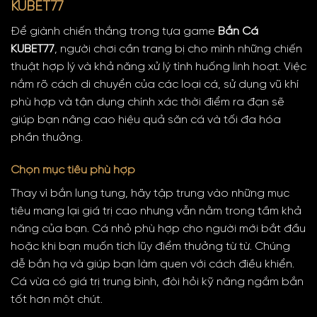
KUBET77
Để giành chiến thắng trong tựa game
Bắn Cá
KUBET77
, người chơi cần trang bị cho mình những chiến
thuật hợp lý và khả năng xử lý tình huống linh hoạt. Việc
nắm rõ cách di chuyển của các loại cá, sử dụng vũ khí
phù hợp và tận dụng chính xác thời điểm ra đạn sẽ
giúp bạn nâng cao hiệu quả săn cá và tối đa hóa
phần thưởng.
Chọn mục tiêu phù hợp
Thay vì bắn lung tung, hãy tập trung vào những mục
tiêu mang lại giá trị cao nhưng vẫn nằm trong tầm khả
năng của bạn. Cá nhỏ phù hợp cho người mới bắt đầu
hoặc khi bạn muốn tích lũy điểm thưởng từ từ. Chúng
dễ bắn hạ và giúp bạn làm quen với cách điều khiển.
Cá vừa có giá trị trung bình, đòi hỏi kỹ năng ngắm bắn
tốt hơn một chút.