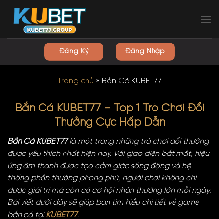
Bỏ
qua
nội
dung
Đăng Ký
Đăng Nhập
Trang chủ
»
Bắn Cá KUBET77
Bắn Cá KUBET77 – Top 1 Trò Chơi Đổi
Thưởng Cực Hấp Dẫn
Bắn Cá KUBET77
là một trong những trò chơi đổi thưởng
được yêu thích nhất hiện nay. Với giao diện bắt mắt, hiệu
ứng âm thanh được tạo cảm giác sống động và hệ
thống phần thưởng phong phú, người chơi không chỉ
được giải trí mà còn có cơ hội nhận thưởng lớn mỗi ngày.
Bài viết dưới đây sẽ giúp bạn tìm hiểu chi tiết về game
bắn cá tại
KUBET77
.