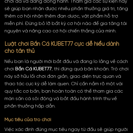
chơi đã và đang đồng hành. Tham gia các sự kiện này
sẽ giúp bạn nhận được nhiều phần thưởng giá trị, tăng
thêm cơ hội nhận thêm đạn dược, vật phẩm hỗ trợ
miễn phí. Đừng bỏ lỡ bất kỳ cơ hội nào để gia tăng tài
nguyên và nâng cao cơ hội chiến thắng của mình.
Luật chơi Bắn Cá KUBET77 cực dễ hiểu dành
cho tân thủ
Nếu bạn là người mới bắt đầu và đang lo lắng về cách
chơi
Bắn Cá KUBET77
, thì đừng quá băn khoăn. Trò chơi
này sở hữu lối chơi đơn giản, giao diện trực quan và
thao tác cực kỳ dễ làm quen. Chỉ cần nắm rõ một vài
quy tắc cơ bản, bạn hoàn toàn có thể tham gia các
màn săn cá sôi động và bắt đầu hành trình thu về
phần thưởng hấp dẫn.
Mục tiêu của trò chơi
Việc xác định đúng mục tiêu ngay từ đầu sẽ giúp người