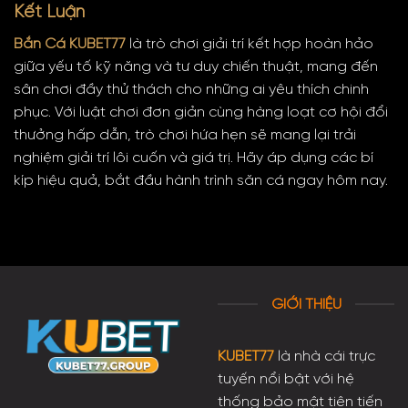
Kết Luận
Bắn Cá KUBET77
là trò chơi giải trí kết hợp hoàn hảo
giữa yếu tố kỹ năng và tư duy chiến thuật, mang đến
sân chơi đầy thử thách cho những ai yêu thích chinh
phục. Với luật chơi đơn giản cùng hàng loạt cơ hội đổi
thưởng hấp dẫn, trò chơi hứa hẹn sẽ mang lại trải
nghiệm giải trí lôi cuốn và giá trị. Hãy áp dụng các bí
kíp hiệu quả, bắt đầu hành trình săn cá ngay hôm nay.
GIỚI THIỆU
KUBET77
là nhà cái trực
tuyến nổi bật với hệ
thống bảo mật tiên tiến