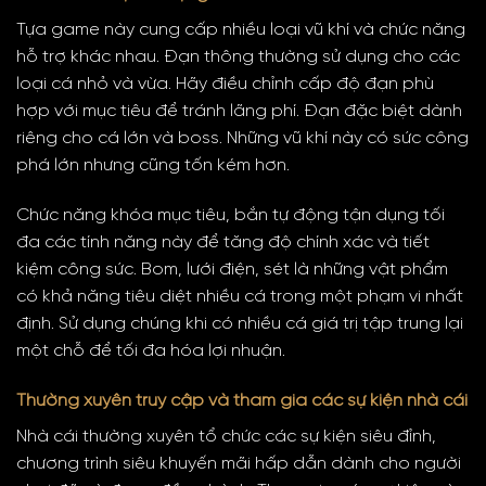
Tựa game này cung cấp nhiều loại vũ khí và chức năng
hỗ trợ khác nhau. Đạn thông thường sử dụng cho các
loại cá nhỏ và vừa. Hãy điều chỉnh cấp độ đạn phù
hợp với mục tiêu để tránh lãng phí. Đạn đặc biệt dành
riêng cho cá lớn và boss. Những vũ khí này có sức công
phá lớn nhưng cũng tốn kém hơn.
Chức năng khóa mục tiêu, bắn tự động tận dụng tối
đa các tính năng này để tăng độ chính xác và tiết
kiệm công sức. Bom, lưới điện, sét là những vật phẩm
có khả năng tiêu diệt nhiều cá trong một phạm vi nhất
định. Sử dụng chúng khi có nhiều cá giá trị tập trung lại
một chỗ để tối đa hóa lợi nhuận.
Thường xuyên truy cập và tham gia các sự kiện nhà cái
Nhà cái thường xuyên tổ chức các sự kiện siêu đỉnh,
chương trình siêu khuyến mãi hấp dẫn dành cho người