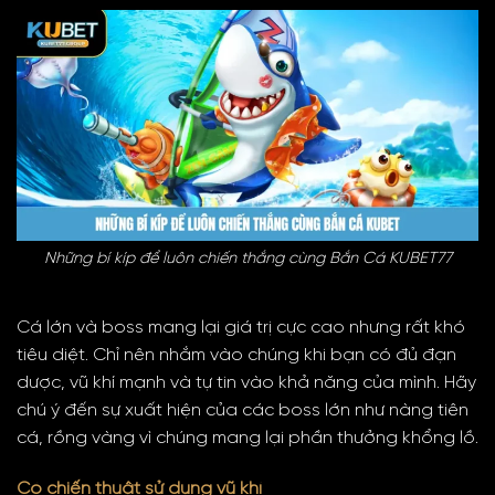
Những bí kíp để luôn chiến thắng cùng Bắn Cá KUBET77
Cá lớn và boss mang lại giá trị cực cao nhưng rất khó
tiêu diệt. Chỉ nên nhắm vào chúng khi bạn có đủ đạn
dược, vũ khí mạnh và tự tin vào khả năng của mình. Hãy
chú ý đến sự xuất hiện của các boss lớn như nàng tiên
cá, rồng vàng vì chúng mang lại phần thưởng khổng lồ.
Có chiến thuật sử dụng vũ khí