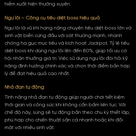
hiểm xuất hiện thường xuyên.
Ngư lôi – Công cụ tiêu diệt boss hiệu quả
Ngư lôi là vũ khí hạng nặng chuyên tiêu diệt boss lớn và
sinh vật biển cứng đầu với sát thương mạnh, nhanh
chóng hạ gục mục tiêu và kích hoạt Jackpot. Tỷ lệ tiêu
diệt boss khi dùng ngư lôi lên đến 80%, giúp tối ưu cơ
hội nhận thưởng giá trị. Việc sử dụng ngư lôi đòi hỏi kỹ
năng định hướng chính xác và chọn thời điểm bắn hợp
lý để đạt hiệu quả cao nhất.
Nhả đạn tự động
Tính năng nhả đạn tự động giúp người chơi tiết kiệm
thời gian và công sức khi không cần bấm liên tục. Với
chế độ này, súng sẽ tự động bắn theo chu kỳ thiết lập,
phù hợp cho chiến thuật săn cá nhanh hoặc khi đối
mặt với nhiều sinh vật.