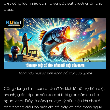
diệt cùng lúc nhiều cá nhỏ và gây sát thương lớn cho
boss.
Tổng hợp một số tính năng nổi trội của game
Công dụng chính của pháo điện kích là hỗ trợ tiêu diệt
nhanh, giảm áp lực và kéo dài thời gian săn cá cho
người chơi. Đây là công cụ cực kỳ hữu hiệu khi chơi ở
các phòng đấu có mật độ cá dày và các boss nguy