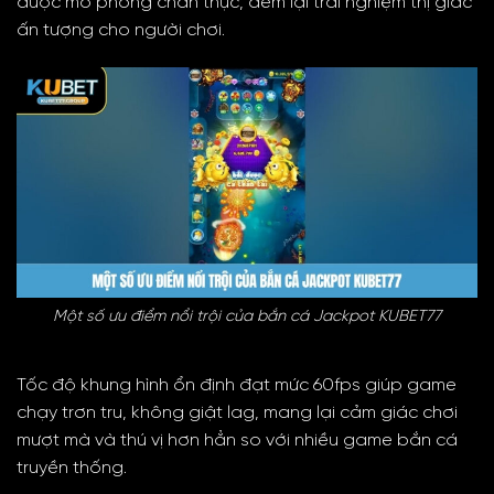
được mô phỏng chân thực, đem lại trải nghiệm thị giác
ấn tượng cho người chơi.
Một số ưu điểm nổi trội của bắn cá Jackpot KUBET77
Tốc độ khung hình ổn định đạt mức 60fps giúp game
chạy trơn tru, không giật lag, mang lại cảm giác chơi
mượt mà và thú vị hơn hẳn so với nhiều game bắn cá
truyền thống.