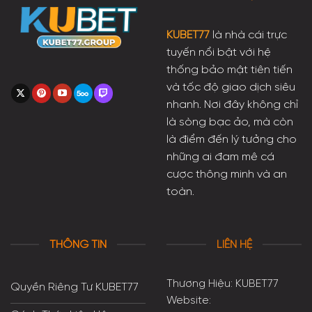
KUBET77
là nhà cái trực
tuyến nổi bật với hệ
thống bảo mật tiên tiến
và tốc độ giao dịch siêu
nhanh. Nơi đây không chỉ
là sòng bạc ảo, mà còn
là điểm đến lý tưởng cho
những ai đam mê cá
cược thông minh và an
toàn.
THÔNG TIN
LIÊN HỆ
Thương Hiệu: KUBET77
Quyền Riêng Tư KUBET77
Website: