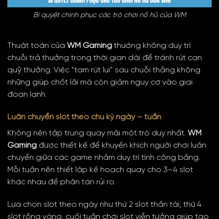
Bí quyết chinh phục các trò chơi nổ hũ của WM
Thuật toán của
WM Gaming
thường không duy trì
chuỗi trả thưởng trong thời gian dài để tránh rút cạn
quỹ thưởng. Việc “tạm rút lui” sau chuỗi thắng không
những giúp chốt lãi mà còn giảm nguy cơ vào giai
đoạn lạnh.
Luân chuyển slot theo chu kỳ ngày – tuần
Không nên tập trung quay mãi một trò duy nhất.
WM
Gaming
được thiết kế để khuyến khích người chơi luân
chuyển giữa các game nhằm duy trì tính công bằng.
Mỗi tuần nên thiết lập kế hoạch quay cho 3–4 slot
khác nhau để phân tán rủi ro.
Lựa chọn slot theo ngày như thứ 2 slot thần tài, thứ 4
slot rồng vàng, cuối tuần chơi slot viễn tưởng giúp tạo