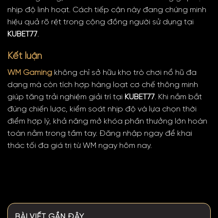
nhịp độ linh hoạt. Cách tiếp cận này đang chứng minh
hiệu quả rõ rệt trong cộng đồng người sử dụng tại
KUBET77
.
Kết luận
WM Gaming
không chỉ sở hữu kho trò chơi nổ hũ đa
dạng mà còn tích hợp hàng loạt cơ chế thông minh
giúp tăng trải nghiệm giải trí tại
KUBET77
. Khi nắm bắt
đúng chiến lược, kiểm soát nhịp độ và lựa chọn thời
điểm hợp lý, khả năng mở khóa phần thưởng lớn hoàn
toàn nằm trong tầm tay. Đăng nhập ngay để khai
thác tối đa giá trị từ WM ngay hôm nay.
BÀI VIẾT GẦN ĐÂY