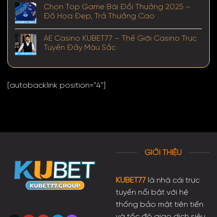
Chọn Top Game Bài Đổi Thưởng 2025 –
Đồ Họa Đẹp, Trả Thưởng Cao
AE Casino KUBET77 – Thế Giới Casino Trực
Tuyến Đầy Màu Sắc
[autobacklink position="4"]
GIỚI THIỆU
KUBET77
là nhà cái trực
tuyến nổi bật với hệ
thống bảo mật tiên tiến
và tốc độ giao dịch siêu