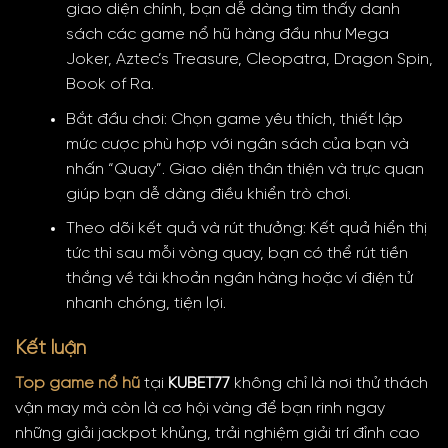
giao diện chính, bạn dễ dàng tìm thấy danh
sách các game nổ hũ hàng đầu như Mega
Joker, Aztec’s Treasure, Cleopatra, Dragon Spin,
Book of Ra.
Bắt đầu chơi: Chọn game yêu thích, thiết lập
mức cược phù hợp với ngân sách của bạn và
nhấn “Quay”. Giao diện thân thiện và trực quan
giúp bạn dễ dàng điều khiển trò chơi.
Theo dõi kết quả và rút thưởng: Kết quả hiển thị
tức thì sau mỗi vòng quay, bạn có thể rút tiền
thắng về tài khoản ngân hàng hoặc ví điện tử
nhanh chóng, tiện lợi.
Kết luận
Top game nổ hũ
tại
KUBET77
không chỉ là nơi thử thách
vận may mà còn là cơ hội vàng để bạn rinh ngay
những giải jackpot khủng, trải nghiệm giải trí đỉnh cao