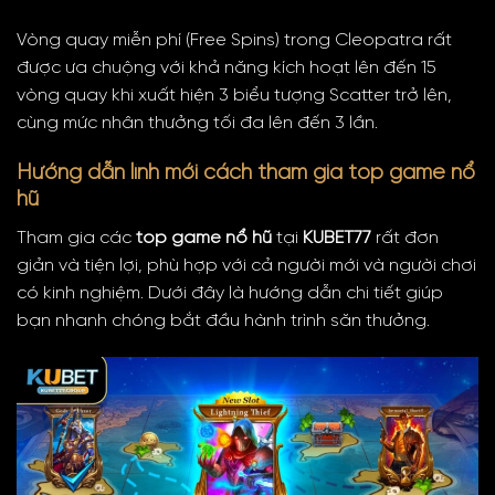
Vòng quay miễn phí (Free Spins) trong Cleopatra rất
được ưa chuộng với khả năng kích hoạt lên đến 15
vòng quay khi xuất hiện 3 biểu tượng Scatter trở lên,
cùng mức nhân thưởng tối đa lên đến 3 lần.
Hướng dẫn lính mới cách tham gia top game nổ
hũ
Tham gia các
top game nổ hũ
tại
KUBET77
rất đơn
giản và tiện lợi, phù hợp với cả người mới và người chơi
có kinh nghiệm. Dưới đây là hướng dẫn chi tiết giúp
bạn nhanh chóng bắt đầu hành trình săn thưởng.