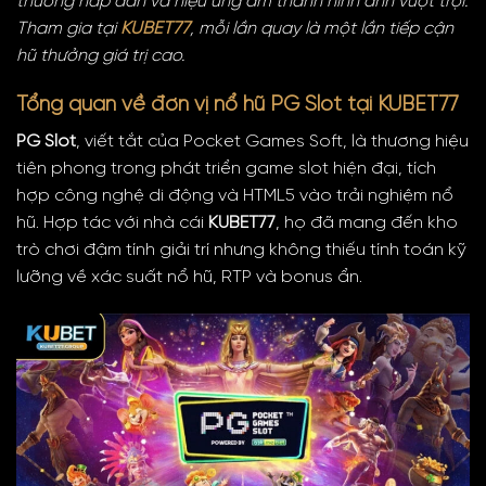
thưởng hấp dẫn và hiệu ứng âm thanh hình ảnh vượt trội.
Tham gia tại
KUBET77
, mỗi lần quay là một lần tiếp cận
hũ thưởng giá trị cao.
Tổng quan về đơn vị nổ hũ PG Slot tại KUBET77
PG Slot
, viết tắt của Pocket Games Soft, là thương hiệu
tiên phong trong phát triển game slot hiện đại, tích
hợp công nghệ di động và HTML5 vào trải nghiệm nổ
hũ. Hợp tác với nhà cái
KUBET77
, họ đã mang đến kho
trò chơi đậm tính giải trí nhưng không thiếu tính toán kỹ
lưỡng về xác suất nổ hũ, RTP và bonus ẩn.