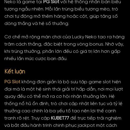
Neko là game tại
PG Slot
với hệ thống nhân bản biểu
tượng ngẫu nhiên. Mỗi lần trùng biểu tượng mèo, trò
chơi tự động mở thêm hàng hoặc cột, giúp tăng số
dòng thắng và hệ số thưởng.
Cơ chế mở rộng màn chơi của Lucky Neko tạo ra hàng
trăm cách thắng, đặc biệt trong vòng bonus. Nhờ vậy,
khi trúng thưởng, phần lớn đều có giá trị lớn hơn gấp
nhiều lần mức cược ban đầu.
Kết luận
PG Slot
không đơn giản là bộ sưu tập game slot hiện
đại mà là một hệ sinh thái giải trí hấp dẫn, nơi mọi lượt
quay đều có thể mở ra cơ hội nhận thưởng lớn. Hệ
thống nổ hũ ổn định, trò chơi cập nhật liên tục và tỷ lệ
thưởng cao chính là ba yếu tố tạo nên lợi thế cạnh
tranh rõ rệt. Truy cập
KUBET77
để trực tiếp trải nghiệm
và bắt đầu hành trình chinh phục jackpot một cách