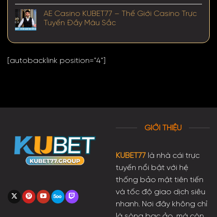
AE Casino KUBET77 – Thế Giới Casino Trực
Tuyến Đầy Màu Sắc
[autobacklink position="4"]
GIỚI THIỆU
KUBET77
là nhà cái trực
tuyến nổi bật với hệ
thống bảo mật tiên tiến
và tốc độ giao dịch siêu
nhanh. Nơi đây không chỉ
là sòng bạc ảo, mà còn