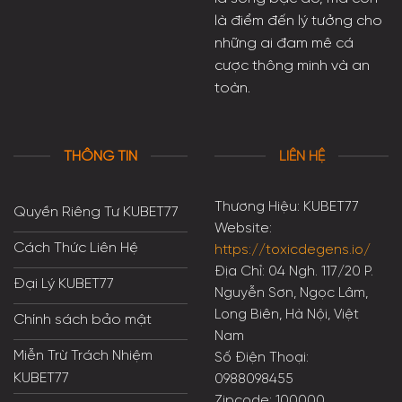
là điểm đến lý tưởng cho
những ai đam mê cá
cược thông minh và an
toàn.
THÔNG TIN
LIÊN HỆ
Thương Hiệu: KUBET77
Quyền Riêng Tư KUBET77
Website:
Cách Thức Liên Hệ
https://toxicdegens.io/
Địa Chỉ: 04 Ngh. 117/20 P.
Đại Lý KUBET77
Nguyễn Sơn, Ngọc Lâm,
Long Biên, Hà Nội, Việt
Chính sách bảo mật
Nam
Miễn Trừ Trách Nhiệm
Số Điện Thoại:
KUBET77
0988098455
Zipcode: 100000