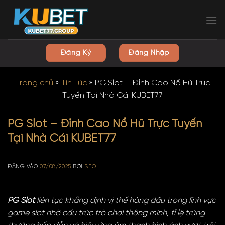
Bỏ
qua
nội
dung
Đăng Ký
Đăng Nhập
Trang chủ
»
Tin Tức
»
PG Slot – Đỉnh Cao Nổ Hũ Trực
Tuyến Tại Nhà Cái KUBET77
PG Slot – Đỉnh Cao Nổ Hũ Trực Tuyến
Tại Nhà Cái KUBET77
ĐĂNG VÀO
07/08/2025
BỞI
SEO
PG Slot
liên tục khẳng định vị thế hàng đầu trong lĩnh vực
game slot nhờ cấu trúc trò chơi thông minh, tỉ lệ trúng