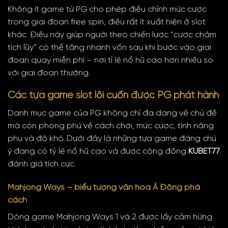
Không ít game từ PG cho phép điều chỉnh mức cược
trong giai đoạn free spin, điều rất ít xuất hiện ở slot
khác. Điều này giúp người theo chiến lược “cược chậm
tích lũy” có thể tăng nhanh vốn sau khi bước vào giai
đoạn quay miễn phí – nơi tỉ lệ nổ hũ cao hơn nhiều so
với giai đoạn thường.
Các tựa game slot lôi cuốn được PG phát hành
Danh mục game của PG không chỉ đa dạng về chủ đề
mà còn phong phú về cách chơi, mức cược, tính năng
phụ và độ khó. Dưới đây là những tựa game đáng chú
ý đang có tỷ lệ nổ hũ cao và được cộng đồng
KUBET77
đánh giá tích cực.
Mahjong Ways – biểu tượng văn hóa Á Đông phá
cách
Dòng game Mahjong Ways 1 và 2 được lấy cảm hứng