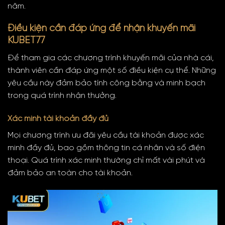
năm.
Điều kiện cần đáp ứng để nhận khuyến mãi
KUBET77
Để tham gia các chương trình khuyến mãi của nhà cái,
thành viên cần đáp ứng một số điều kiện cụ thể. Những
yêu cầu này đảm bảo tính công bằng và minh bạch
trong quá trình nhận thưởng.
Xác minh tài khoản đầy đủ
Mọi chương trình ưu đãi yêu cầu tài khoản được xác
minh đầy đủ, bao gồm thông tin cá nhân và số điện
thoại. Quá trình xác minh thường chỉ mất vài phút và
đảm bảo an toàn cho tài khoản.