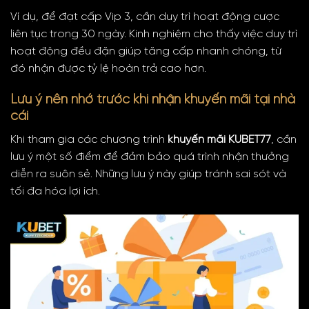
Ví dụ, để đạt cấp Vip 3, cần duy trì hoạt động cược
liên tục trong 30 ngày. Kinh nghiệm cho thấy việc duy trì
hoạt động đều đặn giúp tăng cấp nhanh chóng, từ
đó nhận được tỷ lệ hoàn trả cao hơn.
Lưu ý nên nhớ trước khi nhận khuyến mãi tại nhà
cái
Khi tham gia các chương trình
khuyến mãi KUBET77
, cần
lưu ý một số điểm để đảm bảo quá trình nhận thưởng
diễn ra suôn sẻ. Những lưu ý này giúp tránh sai sót và
tối đa hóa lợi ích.