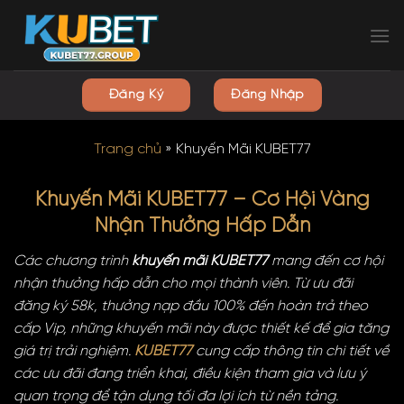
Bỏ
qua
nội
dung
Đăng Ký
Đăng Nhập
Trang chủ
»
Khuyến Mãi KUBET77
Khuyến Mãi KUBET77 – Cơ Hội Vàng
Nhận Thưởng Hấp Dẫn
Các chương trình
khuyến mãi KUBET77
mang đến cơ hội
nhận thưởng hấp dẫn cho mọi thành viên. Từ ưu đãi
đăng ký 58k, thưởng nạp đầu 100% đến hoàn trả theo
cấp Vip, những khuyến mãi này được thiết kế để gia tăng
giá trị trải nghiệm.
KUBET77
cung cấp thông tin chi tiết về
các ưu đãi đang triển khai, điều kiện tham gia và lưu ý
quan trọng để tận dụng tối đa lợi ích từ nền tảng.