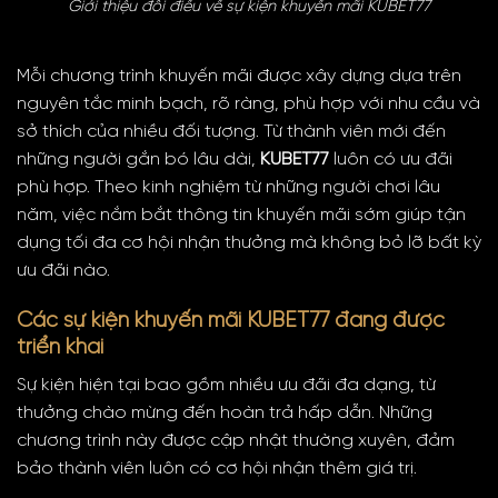
Giới thiệu đôi điều về sự kiện khuyến mãi KUBET77
Mỗi chương trình khuyến mãi được xây dựng dựa trên
nguyên tắc minh bạch, rõ ràng, phù hợp với nhu cầu và
sở thích của nhiều đối tượng. Từ thành viên mới đến
những người gắn bó lâu dài,
KUBET77
luôn có ưu đãi
phù hợp. Theo kinh nghiệm từ những người chơi lâu
năm, việc nắm bắt thông tin khuyến mãi sớm giúp tận
dụng tối đa cơ hội nhận thưởng mà không bỏ lỡ bất kỳ
ưu đãi nào.
Các sự kiện khuyến mãi KUBET77 đang được
triển khai
Sự kiện hiện tại bao gồm nhiều ưu đãi đa dạng, từ
thưởng chào mừng đến hoàn trả hấp dẫn. Những
chương trình này được cập nhật thường xuyên, đảm
bảo thành viên luôn có cơ hội nhận thêm giá trị.