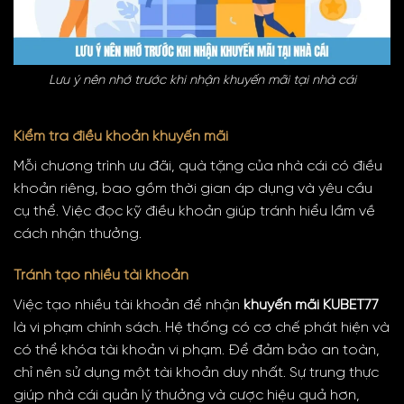
Lưu ý nên nhớ trước khi nhận khuyến mãi tại nhà cái
Kiểm tra điều khoản khuyến mãi
Mỗi chương trình ưu đãi, quà tặng của nhà cái có điều
khoản riêng, bao gồm thời gian áp dụng và yêu cầu
cụ thể. Việc đọc kỹ điều khoản giúp tránh hiểu lầm về
cách nhận thưởng.
Tránh tạo nhiều tài khoản
Việc tạo nhiều tài khoản để nhận
khuyến mãi KUBET77
là vi phạm chính sách. Hệ thống có cơ chế phát hiện và
có thể khóa tài khoản vi phạm. Để đảm bảo an toàn,
chỉ nên sử dụng một tài khoản duy nhất. Sự trung thực
giúp nhà cái quản lý thưởng và cược hiệu quả hơn,