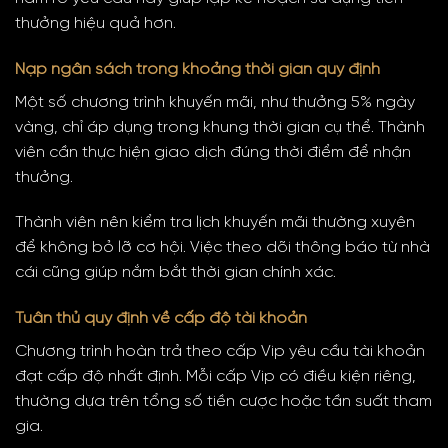
thưởng hiệu quả hơn.
Nạp ngân sách trong khoảng thời gian quy định
Một số chương trình khuyến mãi, như thưởng 5% ngày
vàng, chỉ áp dụng trong khung thời gian cụ thể. Thành
viên cần thực hiện giao dịch đúng thời điểm để nhận
thưởng.
Thành viên nên kiểm tra lịch khuyến mãi thường xuyên
để không bỏ lỡ cơ hội. Việc theo dõi thông báo từ nhà
cái cũng giúp nắm bắt thời gian chính xác.
Tuân thủ quy định về cấp độ tài khoản
Chương trình hoàn trả theo cấp Vip yêu cầu tài khoản
đạt cấp độ nhất định. Mỗi cấp Vip có điều kiện riêng,
thường dựa trên tổng số tiền cược hoặc tần suất tham
gia.