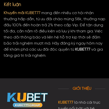
Kết luận
Khuyến mãi KUBET77
mang đến nhiều cơ hội nhận
thưởng hấp dẫn, từ ưu đãi chào mừng 58k, thưởng nạp
đầu 100% đến hoàn trả 2% theo cấp Vip. Để tận dụng
tối đa, cần nắm rõ điều kiện và lưu ý khi tham gia. Việc
theo dõi thông báo và liên hệ hỗ trợ kịp thời sẽ đảm
bảo trải nghiệm mượt mà. Hãy đăng ký ngay hôm nay
để khám phá các ưu đãi độc quyền từ
KUBET77
và gia
tăng giá trị trải nghiệm.
GIỚI THIỆU
KUBET77
là nhà cái trực
tuyến nổi bật với hệ