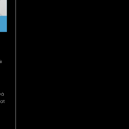
i
và
oạt