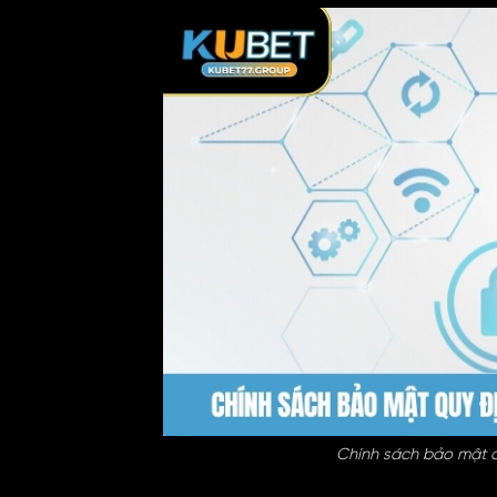
Chính sách bảo mật q