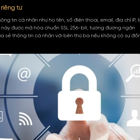
riêng tư
ng tin cá nhân như họ tên, số điện thoại, email, địa chỉ IP, l
iệu này được mã hóa chuẩn SSL 256-bit, tương đương ngân
hia sẻ thông tin cá nhân với bên thứ ba nếu không có sự đồ