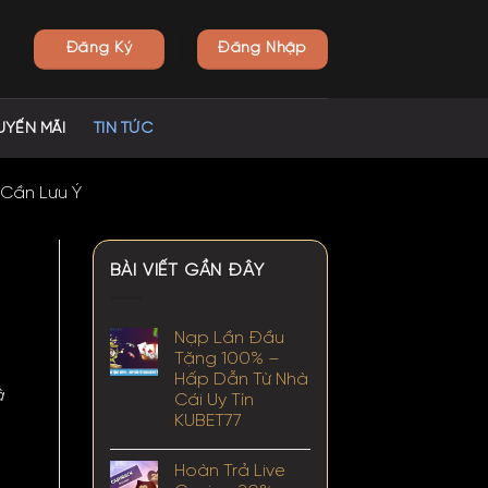
Đăng Ký
Đăng Nhập
UYẾN MÃI
TIN TỨC
 Cần Lưu Ý
BÀI VIẾT GẦN ĐÂY
Nạp Lần Đầu
Tặng 100% –
Hấp Dẫn Từ Nhà
à
Cái Uy Tín
KUBET77
Hoàn Trả Live