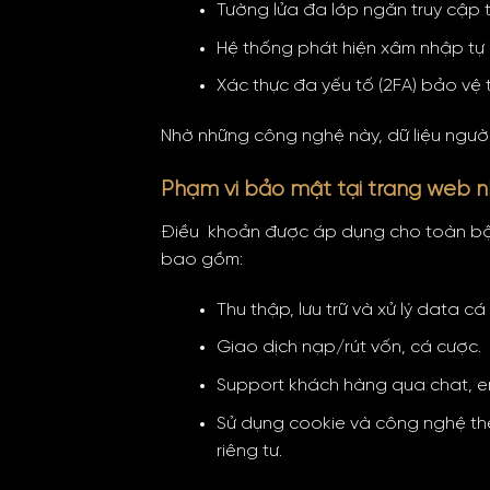
Tường lửa đa lớp ngăn truy cập t
Hệ thống phát hiện xâm nhập tự 
Xác thực đa yếu tố (2FA) bảo vệ t
Nhờ những công nghệ này, dữ liệu người
Phạm vi bảo mật tại trang web 
Điều khoản được áp dụng cho toàn bộ 
bao gồm:
Thu thập, lưu trữ và xử lý data cá
Giao dịch nạp/rút vốn, cá cược.
Support khách hàng qua chat, ema
Sử dụng cookie và công nghệ th
riêng tư.