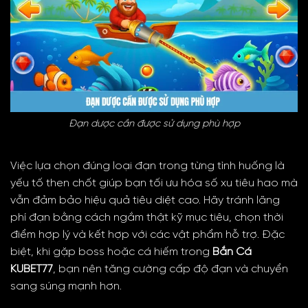
Đạn dược cần được sử dụng phù hợp
Việc lựa chọn đúng loại đạn trong từng tình huống là
yếu tố then chốt giúp bạn tối ưu hóa số xu tiêu hao mà
vẫn đảm bảo hiệu quả tiêu diệt cao. Hãy tránh lãng
phí đạn bằng cách ngắm thật kỹ mục tiêu, chọn thời
điểm hợp lý và kết hợp với các vật phẩm hỗ trợ. Đặc
biệt, khi gặp boss hoặc cá hiếm trong
Bắn Cá
KUBET77
, bạn nên tăng cường cấp độ đạn và chuyển
sang súng mạnh hơn.