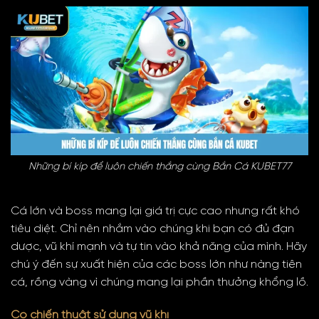
Những bí kíp để luôn chiến thắng cùng Bắn Cá KUBET77
Cá lớn và boss mang lại giá trị cực cao nhưng rất khó
tiêu diệt. Chỉ nên nhắm vào chúng khi bạn có đủ đạn
dược, vũ khí mạnh và tự tin vào khả năng của mình. Hãy
chú ý đến sự xuất hiện của các boss lớn như nàng tiên
cá, rồng vàng vì chúng mang lại phần thưởng khổng lồ.
Có chiến thuật sử dụng vũ khí