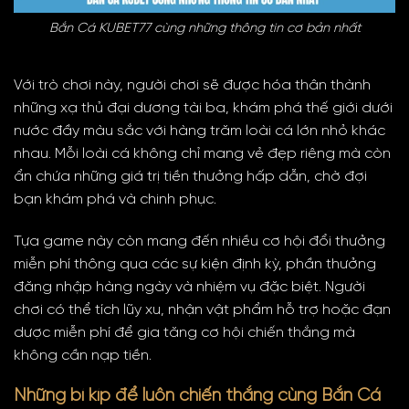
Bắn Cá KUBET77 cùng những thông tin cơ bản nhất
Với trò chơi này, người chơi sẽ được hóa thân thành
những xạ thủ đại dương tài ba, khám phá thế giới dưới
nước đầy màu sắc với hàng trăm loài cá lớn nhỏ khác
nhau. Mỗi loài cá không chỉ mang vẻ đẹp riêng mà còn
ẩn chứa những giá trị tiền thưởng hấp dẫn, chờ đợi
bạn khám phá và chinh phục.
Tựa game này còn mang đến nhiều cơ hội đổi thưởng
miễn phí thông qua các sự kiện định kỳ, phần thưởng
đăng nhập hàng ngày và nhiệm vụ đặc biệt. Người
chơi có thể tích lũy xu, nhận vật phẩm hỗ trợ hoặc đạn
dược miễn phí để gia tăng cơ hội chiến thắng mà
không cần nạp tiền.
Những bí kíp để luôn chiến thắng cùng Bắn Cá